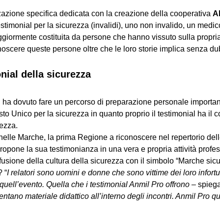
zazione specifica dedicata con la creazione della cooperativa
A
estimonial per la sicurezza (invalidi), uno non invalido, un medi
iormente costituita da persone che hanno vissuto sulla propria p
Conoscere queste persone oltre che le loro storie implica senza d
nial della sicurezza
onial ha dovuto fare un percorso di preparazione personale import
sto Unico per la sicurezza in quanto proprio il testimonial ha il c
rezza.
1 nelle Marche, la prima Regione a riconoscere nel repertorio del
ropone la sua testimonianza in una vera e propria attività professi
fusione della cultura della sicurezza con il simbolo “Marche sic
 “
I relatori sono uomini e donne che sono vittime dei loro infortu
i quell’evento. Quella che i testimonial Anmil Pro offrono –
spiega
ventano materiale didattico all’interno degli incontri. Anmil Pro