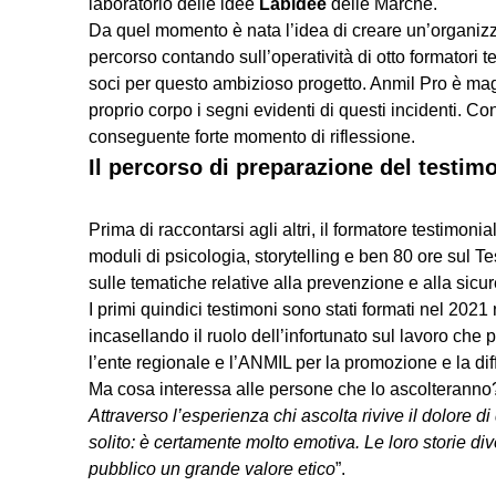
laboratorio delle idee
Labidee
delle Marche.
Da quel momento è nata l’idea di creare un’organiz
percorso contando sull’operatività di otto formatori t
soci per questo ambizioso progetto. Anmil Pro è magg
proprio corpo i segni evidenti di questi incidenti. 
conseguente forte momento di riflessione.
Il percorso di preparazione del testimo
Prima di raccontarsi agli altri, il formatore testim
moduli di psicologia, storytelling e ben 80 ore sul Te
sulle tematiche relative alla prevenzione e alla sicu
I primi quindici testimoni sono stati formati nel 202
incasellando il ruolo dell’infortunato sul lavoro che p
l’ente regionale e l’ANMIL per la promozione e la dif
Ma cosa interessa alle persone che lo ascolteranno?
Attraverso l’esperienza chi ascolta rivive il dolore d
solito: è certamente molto emotiva. Le loro storie di
pubblico un grande valore etico
”.