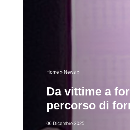
Home
»
News
»
Da vittime a for
percorso di f
06 Dicembre 2025