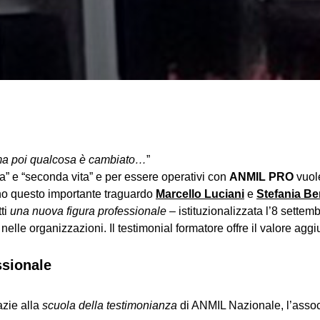
 ma poi qualcosa è cambiato…
”
ita” e “seconda vita” e per essere operativi con
ANMIL PRO
vuole
no questo importante traguardo
Marcello Luciani
e
Stefania Be
tti
una nuova figura professionale
– istituzionalizzata l’8 settem
 nelle organizzazioni. Il testimonial formatore offre il valore a
ssionale
azie alla
scuola della testimonianza
di ANMIL Nazionale, l’associa