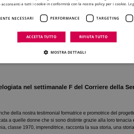
 acconsenti a tutti i cookie in conformità con la nostra policy per i cookie.
Leg
ENTE NECESSARI
PERFORMANCE
TARGETING
ACCETTA TUTTO
RIFIUTA TUTTO
MOSTRA DETTAGLI
ogiata nel settimanale F del Corriere della Ser
 anche della nostra testimonial formatrice e promotrice del prog
ata a quelle donne che si sono distinte grazie alla loro tenacia
a, classe 1970, imprenditrice, racconta la sua storia, una storia