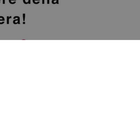
empre ma poi qualcosa è cambiato…
”. Era il 29
r lo stampaggio di lamiere a Montecosaro (Macerata)
 ferro che dondolava. “
Aspetta che ti do una mano
”.
tto
”. “
Ho preso la prima cosa che ho trovato, l’ho
 a capire che l’avevo perduta quasi del tutto. Mi è
urante le sue testimonianze, nei
Safety Day
, a tu