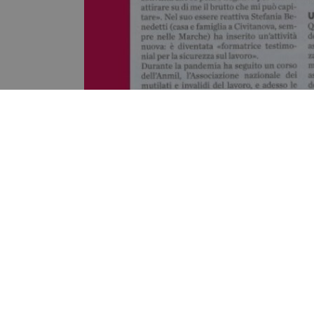
“
Per noi
– spiega l’imprenditrice marchigiana, parla
Settembre 2017 e lei in effetti non doveva essere a
– soltanto per finire alcune cose, poi sarebbe andat
“
Mi sono offerta di aiutarlo tenendolo fermo
– raccon
fasciata. Ho sentito addosso la disperazione. Ho pe
rimasto il pollice senza opposizione, con il quale fa
E trova anche il modo di essere coinvolgente…perché