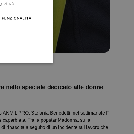
gi di più
FUNZIONALITÀ
a nello speciale dedicato alle donne
etto ANMIL PRO,
Stefania Benedetti
, nel
settimanale F
 e caparbietà. Tra la popstar Madonna, sulla
 di rinascita a seguito di un incidente sul lavoro che