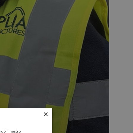
×
ndo il nostro