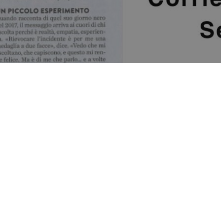
ndo a nome dei formatori –
quella mattina è cominciata come s
 lavoro. Passò dalla sua azienda – costruzione di macchinari pe
a al mare. Vide uno dei suoi operai armeggiare con un blocco di
ta –
ma quel blocco è caduto e la mia mano sinistra è rimasta so
nsato: cosa farò adesso senza più una mano? Non ci voleva molto
ccio quasi nulla
”.
 in realtà non è vero che con quel pollice faccia quasi nulla: d